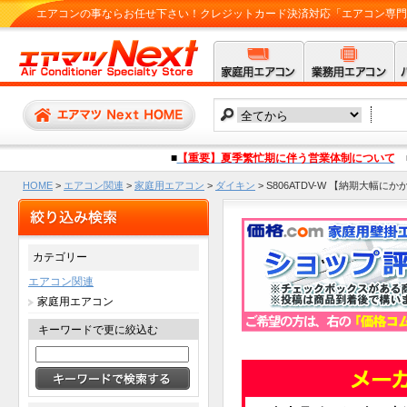
エアコンの事ならお任せ下さい！クレジットカード決済対応「エアコン専門店 
■
【重要】夏季繁忙期に伴う営業体制について
HOME
>
エアコン関連
>
家庭用エアコン
>
ダイキン
>
S806ATDV-W 【納期大幅に
カテゴリー
エアコン関連
家庭用エアコン
キーワードで更に絞込む