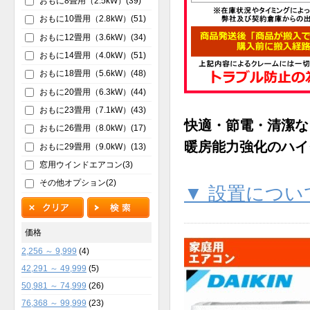
おもに8畳用（2.5kW）(39)
おもに10畳用（2.8kW）(51)
おもに12畳用（3.6kW）(34)
おもに14畳用（4.0kW）(51)
おもに18畳用（5.6kW）(48)
おもに20畳用（6.3kW）(44)
おもに23畳用（7.1kW）(43)
快適・節電・清潔な
おもに26畳用（8.0kW）(17)
暖房能力強化のハイ
おもに29畳用（9.0kW）(13)
窓用ウインドエアコン(3)
その他オプション(2)
▼ 設置につい
価格
2,256 ～ 9,999
(4)
42,291 ～ 49,999
(5)
50,981 ～ 74,999
(26)
76,368 ～ 99,999
(23)