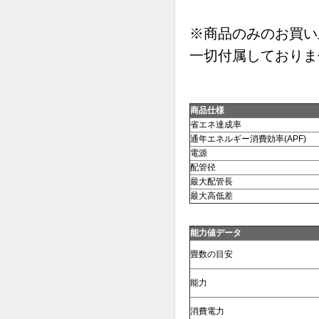
※商品のみのお買い
一切付属しておりま
商品仕様
省エネ達成率
通年エネルギー消費効率(APF)
電源
配管径
最大配管長
最大高低差
能力値データ
畳数の目安
能力
消費電力