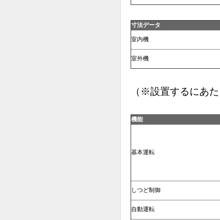
寸法データ
室内機
室外機
（※設置するにあた
機能
基本運転
しつど制御
自動運転