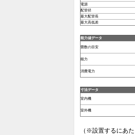
電源
配管径
最大配管長
最大高低差
能力値データ
畳数の目安
能力
消費電力
寸法データ
室内機
室外機
（※設置するにあた