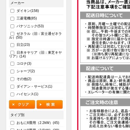
メーカー
ダイキン(158)
三菱電機(85)
パナソニック(53)
ゼネラル（旧：富士通ゼネラ
ル）(50)
日立(23)
日本キヤリア（旧：東芝キヤ
リア）(14)
コロナ(3)
シャープ(2)
その他(2)
ダイアン・サービス(1)
ハイセンス(1)
タイプ別
おもに6畳用（2.2kW）(45)