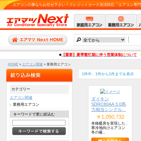
エアコンの事ならお任せ下さい！クレジットカード決済対応「エアコン専門店 
■
【重要】夏季繁忙期に伴う営業体制について
HOME
>
エアコン関連
> 業務用エアコン
1件中、1件から1件までを表示
カテゴリー
エアコン関連
ダイキン
SDRC80AA 3.0馬
業務用エアコン
力相当シングル...
キーワードで更に絞込む
￥1,050,732
本格暖房を実現した、
寒冷地向けエアコン
冬の厳...