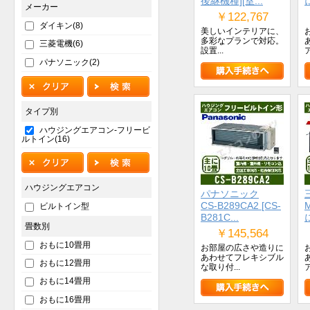
後継機種][室...
に
メーカー
￥122,767
ダイキン(8)
美しいインテリアに、
多彩なプランで対応。
三菱電機(6)
設置...
パナソニック(2)
タイプ別
ハウジングエアコン-フリービ
ルトイン(16)
ハウジングエアコン
パナソニック
CS-B289CA2 [CS-
ビルトイン型
B281C...
に
畳数別
￥145,564
おもに10畳用
お部屋の広さや造りに
あわせてフレキシブル
おもに12畳用
な取り付...
おもに14畳用
おもに16畳用