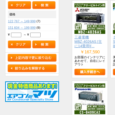
価格
122,767 ～ 149,999
(7)
151,604 ～ 199,999
(9)
¥
～ ¥
三菱電機
MBZ-4026AS [主
S
に14畳用][...
￥167,590
お部屋のインテリアに
あわせて、自在にレイ
アウト
設