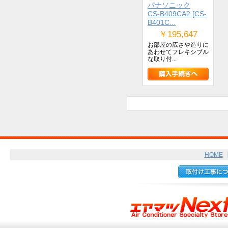
パナソニック
CS-B409CA2 [CS-
B401C...
￥195,647
お部屋の広さや造りに
あわせてフレキシブル
な取り付...
HOME