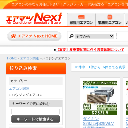
エアコンの事ならお任せ下さい！クレジットカード決済対応「エアコン専門店 
■
【重要】夏季繁忙期に伴う営業体制について
HOME
>
エアコン関連
> ハウジングエアコン
16件中、1件から16件までを表示
カテゴリー
エアコン関連
ハウジングエアコン
キーワードで更に絞込む
ダイキン
S28ZLV[S28WLV