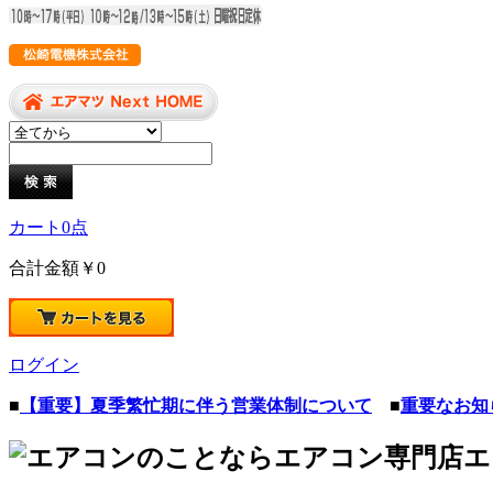
カート
0
点
合計金額
￥0
ログイン
■
【重要】夏季繁忙期に伴う営業体制について
■
重要なお知