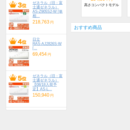
ゼネラル（旧：富
高さコンパクトモデル
士通ゼネラル）
AS-Z905S2-W [単
相...
218,763
円
おすすめ商品
日立
RAS-AJ2826S-W
[...
69,454
円
ゼネラル（旧：富
士通ゼネラル）
【08/18入荷予
定】AS-L...
150,940
円