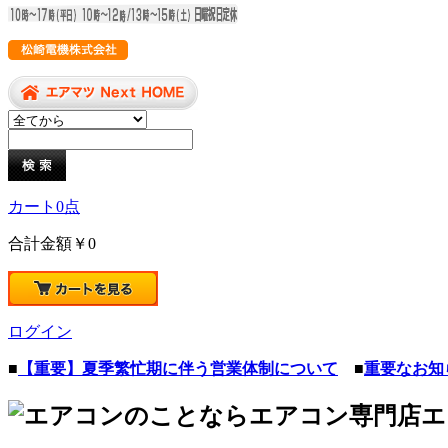
カート
0
点
合計金額
￥0
ログイン
■
【重要】夏季繁忙期に伴う営業体制について
■
重要なお知