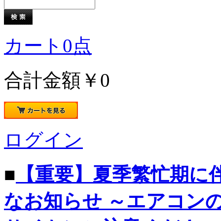
カート
0
点
合計金額
￥0
ログイン
■
【重要】夏季繁忙期に
なお知らせ ～エアコン