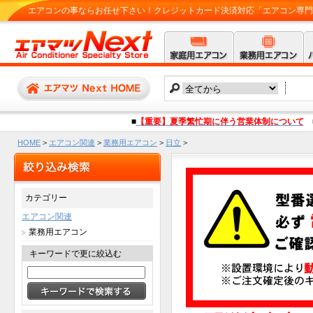
エアコンの事ならお任せ下さい！クレジットカード決済対応「エアコン専門店 
■
【重要】夏季繁忙期に伴う営業体制について
HOME
>
エアコン関連
>
業務用エアコン
>
日立
>
RCI-GP40RSHJ12(RCI-GP40RSHJ11の後継機種) 1.5馬力相当 シング
カテゴリー
エアコン関連
業務用エアコン
キーワードで更に絞込む