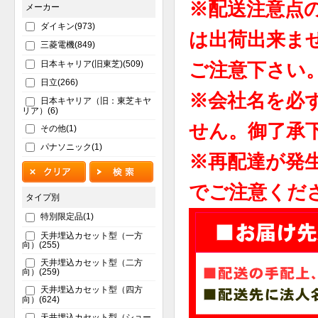
※配送注意点
メーカー
ダイキン(973)
は出荷出来ま
三菱電機(849)
日本キャリア(旧東芝)(509)
ご注意下さい
日立(266)
※会社名を必
日本キヤリア（旧：東芝キヤ
リア）(6)
せん。御了承
その他(1)
パナソニック(1)
※再配達が発
でご注意くだ
タイプ別
特別限定品(1)
天井埋込カセット型（一方
向）(255)
天井埋込カセット型（二方
向）(259)
天井埋込カセット型（四方
向）(624)
天井埋込カセット型（ショー