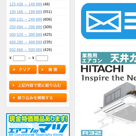
125,438 ～ 149,999
(48)
150,166 ～ 199,999
(551)
200,131 ～ 249,999
(606)
250,094 ～ 299,999
(309)
300,529 ～ 399,999
(425)
400,290 ～ 499,999
(235)
502,666 ～ 500,000
(426)
¥
～ ¥