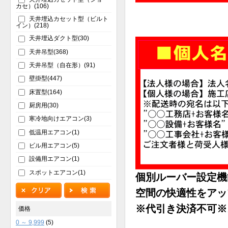
カセ）(106)
天井埋込カセット型（ビルト
イン）(218)
天井埋込ダクト型(30)
天井吊型(368)
天井吊型（自在形）(91)
壁掛型(447)
床置型(164)
厨房用(30)
寒冷地向けエアコン(3)
低温用エアコン(1)
ビル用エアコン(5)
設備用エアコン(1)
スポットエアコン(1)
個別ルーバー設定機
空間の快適性をアッ
※代引き決済不可※
価格
0 ～ 9,999
(5)