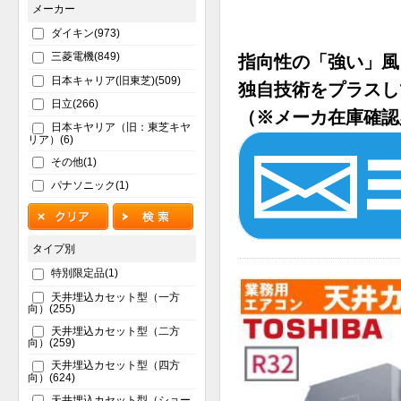
メーカー
ダイキン(973)
三菱電機(849)
指向性の「強い」風
日本キャリア(旧東芝)(509)
独自技術をプラスし
日立(266)
（※メーカ在庫確認
日本キヤリア（旧：東芝キヤ
リア）(6)
その他(1)
パナソニック(1)
タイプ別
特別限定品(1)
天井埋込カセット型（一方
向）(255)
天井埋込カセット型（二方
向）(259)
天井埋込カセット型（四方
向）(624)
天井埋込カセット型（ショー