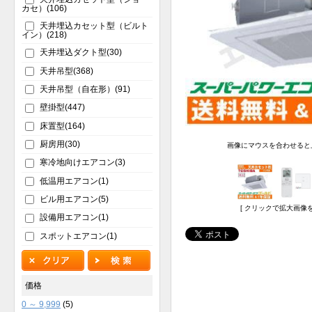
カセ）(106)
天井埋込カセット型（ビルト
イン）(218)
天井埋込ダクト型(30)
天井吊型(368)
天井吊型（自在形）(91)
壁掛型(447)
床置型(164)
厨房用(30)
画像にマウスを合わせると
寒冷地向けエアコン(3)
低温用エアコン(1)
ビル用エアコン(5)
[ クリックで拡大画像を
設備用エアコン(1)
スポットエアコン(1)
価格
0 ～ 9,999
(5)