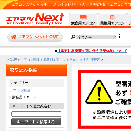
エアコンの事ならお任せ下さい！クレジットカード決済対応「エアコン専門店 
■
【重要】夏季繁忙期に伴う営業体制について
HOME
>
エアコン関連
>
業務用エアコン
>
日本キャリア(旧東芝)
>
GUSA040131XU(RUSA04033XUの後継機種) 1.5馬力相当 シングル ペア[
カテゴリー
エアコン関連
業務用エアコン
キーワードで更に絞込む