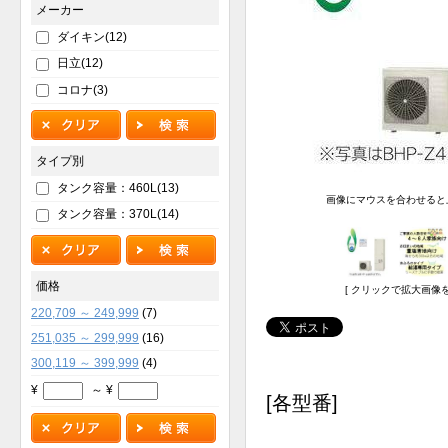
メーカー
ダイキン(12)
日立(12)
コロナ(3)
タイプ別
タンク容量：460L(13)
画像にマウスを合わせると
タンク容量：370L(14)
価格
[ クリックで拡大画像を
220,709 ～ 249,999
(7)
251,035 ～ 299,999
(16)
300,119 ～ 399,999
(4)
¥
～ ¥
[各型番]