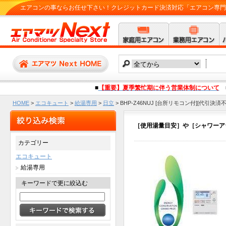
エアコンの事ならお任せ下さい！クレジットカード決済対応「エアコン専門店 
■
【重要】夏季繁忙期に伴う営業体制について
HOME
>
エコキュート
>
給湯専用
>
日立
>
BHP-Z46NUJ [台所リモコン付][代引決済
［使用湯量目安］や［シャワーア
カテゴリー
エコキュート
給湯専用
キーワードで更に絞込む